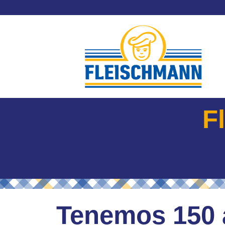
Skip
to
content
F
Tenemos 150 