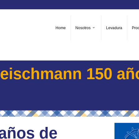
Home
Nosotros
Levadura
Pro
leischmann 150 añ
años de