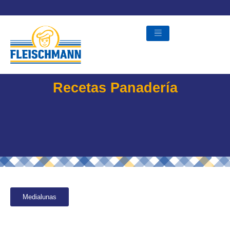
Skip
to
content
Recetas Panadería
Medialunas